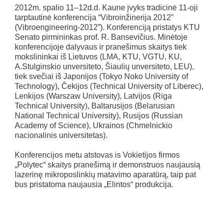
2012m. spalio 11–12d.d. Kaune įvyks tradicinė 11-oji
tarptautinė konferencija “Vibroinžinerija 2012”
(Vibroengineering-2012”). Konferenciją pristatys KTU
Senato pirmininkas prof. R. Bansevičius. Minėtoje
konferencijoje dalyvaus ir pranešimus skaitys tiek
mokslininkai iš Lietuvos (LMA, KTU, VGTU, KU,
A.Stulginskio unversiteto, Šiaulių unversiteto, LEU),
tiek svečiai iš Japonijos (Tokyo Noko University of
Technology), Čekijos (Technical University of Liberec),
Lenkijos (Warszaw University), Latvijos (Riga
Technical University), Baltarusijos (Belarusian
National Technical University), Rusijos (Russian
Academy of Science), Ukrainos (Chmelnickio
nacionalinis universitetas).
Konferencijos metu atstovas is Vokietijos firmos
„Polytec“ skaitys pranešimą ir demonstruos naujausią
lazerinę mikroposlinkių matavimo aparatūrą, taip pat
bus pristatoma naujausia „Elintos“ produkcija.