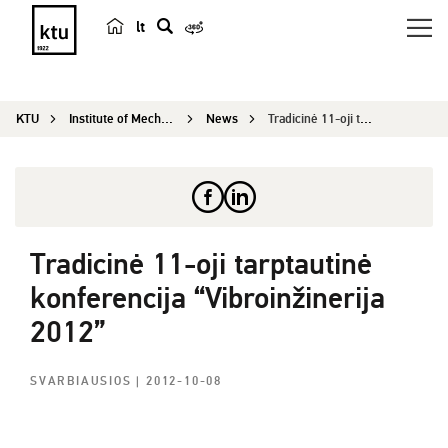
lt
s
e
a
KTU
Institute of Mechatronics
News
Tradicinė 11-oji tarptautinė konferencija “Vibro...
r
c
h
Tradicinė 11-oji tarptautinė
konferencija “Vibroinžinerija
2012”
SVARBIAUSIOS
| 2012-10-08