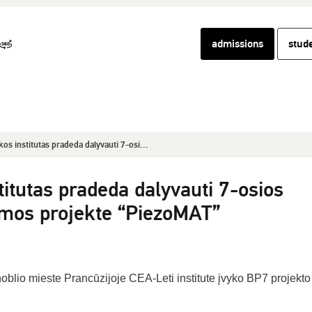
admissions
stud
os institutas pradeda dalyvauti 7-osi...
itutas pradeda dalyvauti 7-osios
mos projekte “PiezoMAT”
oblio mieste Prancūzijoje CEA-Leti institute įvyko BP7 projekto