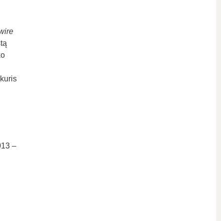
wire
tą
ko
kuris
013 –