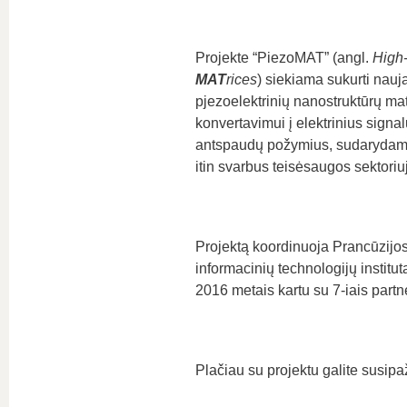
Projekte “PiezoMAT” (angl.
High-
MAT
rices
) siekiama sukurti nauj
pjezoelektrinių nanostruktūrų m
konvertavimui į elektrinius signal
antspaudų požymius, sudarydama 
itin svarbus teisėsaugos sektori
Projektą koordinuoja Prancūzijos 
informacinių technologijų institu
2016 metais kartu su 7-iais partner
Plačiau su projektu galite susip