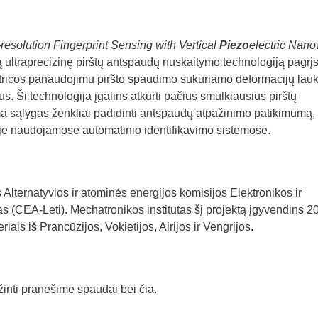
resolution Fingerprint Sensing with Vertical
Piezo
electric Nano
ą ultraprecizinę pirštų antspaudų nuskaitymo technologiją pagrįs
atricos panaudojimu piršto spaudimo sukuriamo deformacijų lau
us. Ši technologija įgalins atkurti pačius smulkiausius pirštų
sąlygas ženkliai padidinti antspaudų atpažinimo patikimumą, 
uje naudojamose automatinio identifikavimo sistemose.
Alternatyvios ir atominės energijos komisijos Elektronikos ir
tas (CEA-Leti). Mechatronikos institutas šį projektą įgyvendins 2
iais iš Prancūzijos, Vokietijos, Airijos ir Vengrijos.
ažinti pranešime spaudai bei čia.