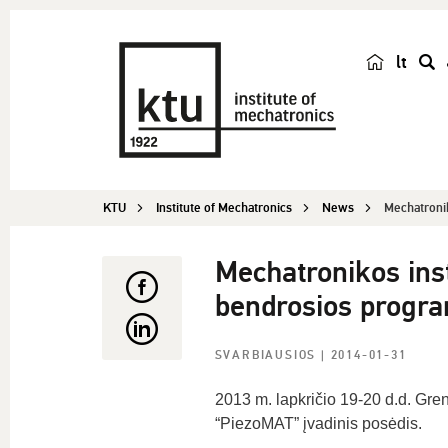
lt
s
e
a
r
c
KTU
Institute of Mechatronics
News
Mechatronik
h
Mechatronikos inst
bendrosios progra
SVARBIAUSIOS
| 2014-01-31
2013 m. lapkričio 19-20 d.d. Gren
“PiezoMAT” įvadinis posėdis.